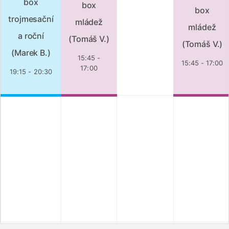
box
box
box
trojmesační
mládež
mládež
a roční
(Tomáš V.)
(Tomáš V.)
(Marek B.)
15:45 -
15:45 - 17:00
17:00
19:15 - 20:30