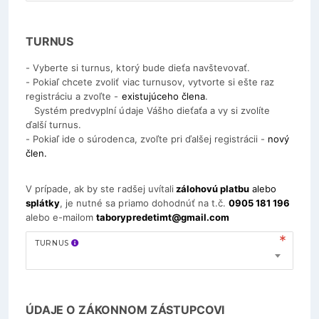
TURNUS
- Vyberte si turnus, ktorý bude dieťa navštevovať.
- Pokiaľ chcete zvoliť viac turnusov, vytvorte si ešte raz
registráciu a zvoľte -
existujúceho člena
.
Systém predvyplní údaje Vášho dieťaťa a vy si zvolíte
ďalší turnus.
- Pokiaľ ide o súrodenca, zvoľte pri ďalšej registrácii -
nový
člen.
V prípade, ak by ste radšej uvítali
zálohovú platbu
alebo
splátky
, je nutné sa priamo dohodnúť na t.č.
0905 181 196
alebo e-mailom
taborypredetimt@gmail.com
TURNUS
ÚDAJE O ZÁKONNOM ZÁSTUPCOVI