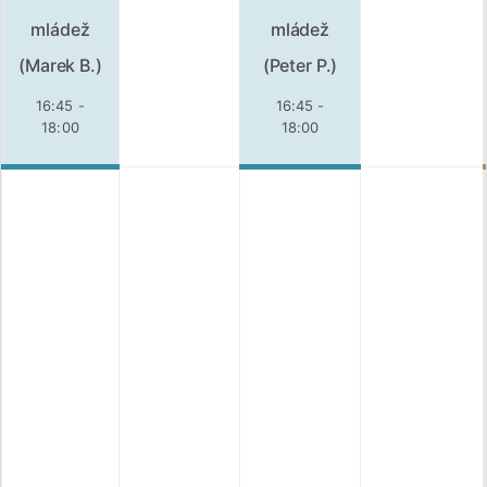
mládež
mládež
(Marek B.)
(Peter P.)
16:45 -
16:45 -
18:00
18:00