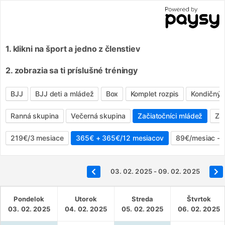
1. klikni na šport a jedno z členstiev
2. zobrazia sa ti príslušné tréningy
BJJ
BJJ deti a mládež
Box
Komplet rozpis
Kondičný 
Ranná skupina
Večerná skupina
Začiatočníci mládež
Zač
219€/3 mesiace
365€ + 365€/12 mesiacov
89€/mesiac - f
03. 02. 2025 - 09. 02. 2025
Pondelok
Utorok
Streda
Štvrtok
03. 02. 2025
04. 02. 2025
05. 02. 2025
06. 02. 2025