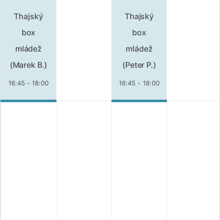
Thajský
Thajský
box
box
mládež
mládež
(Marek B.)
(Peter P.)
16:45 - 18:00
16:45 - 18:00