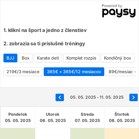
1. klikni na šport a jedno z členstiev
2. zobrazia sa ti príslušné tréningy
BJJ
Box
Karate deti
Komplet rozpis
Kondičný box
219€/3 mesiace
365€ + 365€/12 mesiacov
89€/mesiac - j
05. 05. 2025 - 11. 05. 2025
Pondelok
Utorok
Streda
Štvrtok
05. 05. 2025
06. 05. 2025
07. 05. 2025
08. 05. 2025