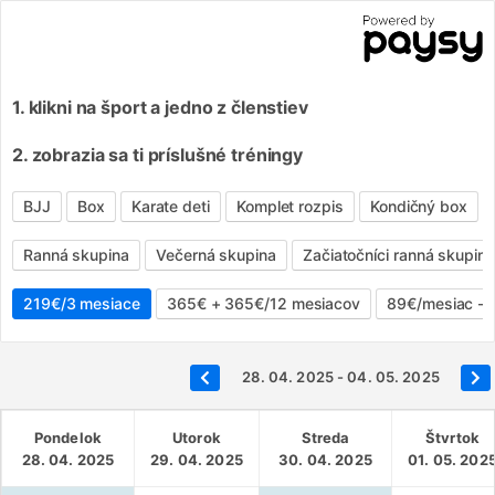
1. klikni na šport a jedno z členstiev
2. zobrazia sa ti príslušné tréningy
BJJ
Box
Karate deti
Komplet rozpis
Kondičný box
Ranná skupina
Večerná skupina
Začiatočníci ranná skupina
219€/3 mesiace
365€ + 365€/12 mesiacov
89€/mesiac - 
28. 04. 2025 - 04. 05. 2025
Pondelok
Utorok
Streda
Štvrtok
28. 04. 2025
29. 04. 2025
30. 04. 2025
01. 05. 202