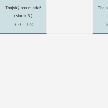
Thajský box mládež
Thajs
(Marek B.)
16:45 - 18:00
1