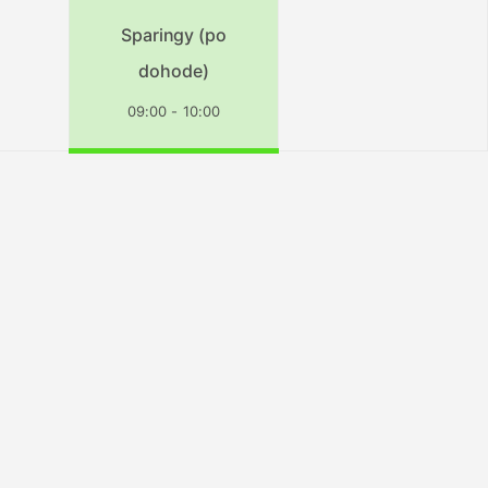
Sparingy (po
dohode)
09:00 - 10:00