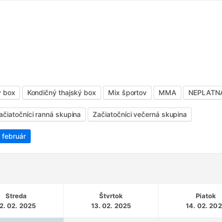
ý box
Kondičný thajský box
Mix športov
MMA
NEPLATNÁ 
ačiatočníci ranná skupina
Začiatočníci večerná skupina
 február
Streda
Štvrtok
Piatok
2. 02. 2025
13. 02. 2025
14. 02. 20