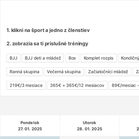
1. klikni na šport a jedno z členstiev
2. zobrazia sa ti príslušné tréningy
BJJ
BJJ deti a mládež
Box
Komplet rozpis
Kondičn
Ranná skupina
Večerná skupina
Začiatočníci mládež
Z
219€/3 mesiace
365€ + 365€/12 mesiacov
89€/mesiac 
Pondelok
Utorok
27. 01. 2025
28. 01. 2025
2