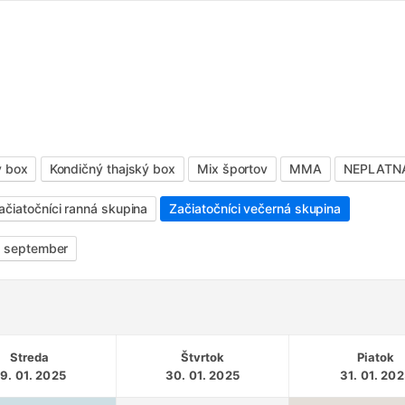
ý box
Kondičný thajský box
Mix športov
MMA
NEPLATNÁ 
ačiatočníci ranná skupina
Začiatočníci večerná skupina
- september
Streda
Štvrtok
Piatok
9. 01. 2025
30. 01. 2025
31. 01. 20