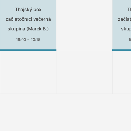
Thajský box
T
začiatočníci večerná
začia
skupina (Marek B.)
skup
19:00 - 20:15
1