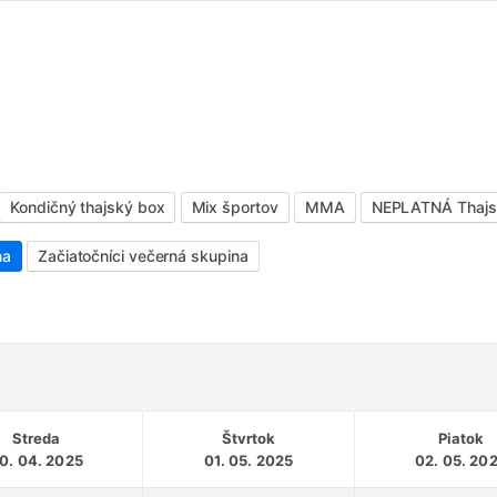
Kondičný thajský box
Mix športov
MMA
NEPLATNÁ Thajsk
na
Začiatočníci večerná skupina
Streda
Štvrtok
Piatok
0. 04. 2025
01. 05. 2025
02. 05. 20