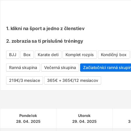
1. klikni na šport a jedno z členstiev
2. zobrazia sa ti príslušné tréningy
BJJ
Box
Karate deti
Komplet rozpis
Kondičný box
Ranná skupina
Večerná skupina
Začiatočníci ranná skupi
219€/3 mesiace
365€ + 365€/12 mesiacov
Pondelok
Utorok
28. 04. 2025
29. 04. 2025
3