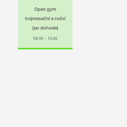
Open gym
trojmesační a roční
(po dohode)
09:00 - 13:00