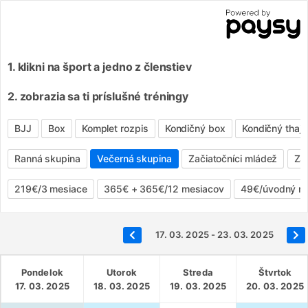
1. klikni na šport a jedno z členstiev
2. zobrazia sa ti príslušné tréningy
BJJ
Box
Komplet rozpis
Kondičný box
Kondičný thaj
Ranná skupina
Večerná skupina
Začiatočníci mládež
Zač
219€/3 mesiace
365€ + 365€/12 mesiacov
49€/úvodný me
17. 03. 2025 - 23. 03. 2025
Pondelok
Utorok
Streda
Štvrtok
17. 03. 2025
18. 03. 2025
19. 03. 2025
20. 03. 2025