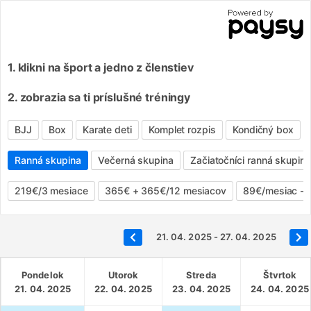
1. klikni na šport a jedno z členstiev
2. zobrazia sa ti príslušné tréningy
BJJ
Box
Karate deti
Komplet rozpis
Kondičný box
Ranná skupina
Večerná skupina
Začiatočníci ranná skupina
219€/3 mesiace
365€ + 365€/12 mesiacov
89€/mesiac - 
21. 04. 2025 - 27. 04. 2025
Pondelok
Utorok
Streda
Štvrtok
21. 04. 2025
22. 04. 2025
23. 04. 2025
24. 04. 2025