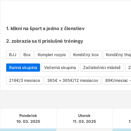
1. klikni na šport a jedno z členstiev
2. zobrazia sa ti príslušné tréningy
BJJ
Box
Komplet rozpis
Kondičný box
Kondičný tha
Ranná skupina
Večerná skupina
Začiatočníci mládež
Z
219€/3 mesiace
365€ + 365€/12 mesiacov
89€/mesiac 
Pondelok
Utorok
10. 03. 2025
11. 03. 2025
1