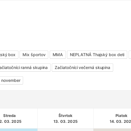
jský box
Mix športov
MMA
NEPLATNÁ Thajský box deti
ačiatočníci ranná skupina
Začiatočníci večerná skupina
- november
Streda
Štvrtok
Piatok
2. 03. 2025
13. 03. 2025
14. 03. 20