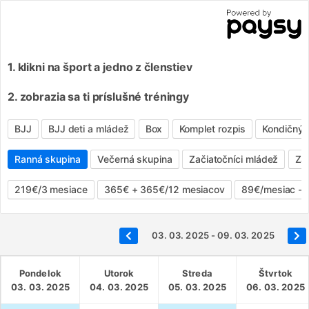
1. klikni na šport a jedno z členstiev
2. zobrazia sa ti príslušné tréningy
BJJ
BJJ deti a mládež
Box
Komplet rozpis
Kondičný 
Ranná skupina
Večerná skupina
Začiatočníci mládež
Zač
219€/3 mesiace
365€ + 365€/12 mesiacov
89€/mesiac - 
03. 03. 2025 - 09. 03. 2025
Pondelok
Utorok
Streda
Štvrtok
03. 03. 2025
04. 03. 2025
05. 03. 2025
06. 03. 2025