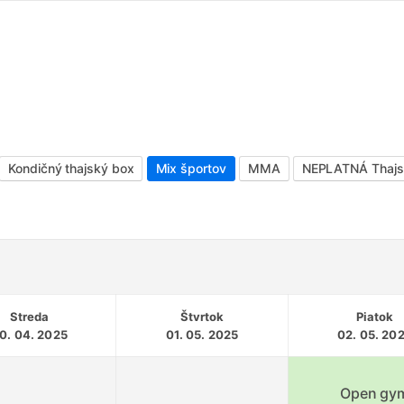
Kondičný thajský box
Mix športov
MMA
NEPLATNÁ Thajsk
Streda
Štvrtok
Piatok
0. 04. 2025
01. 05. 2025
02. 05. 20
Open gy