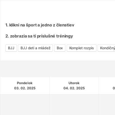
1. klikni na šport a jedno z členstiev
2. zobrazia sa ti príslušné tréningy
BJJ
BJJ deti a mládež
Box
Komplet rozpis
Kondičn
Pondelok
Utorok
03. 02. 2025
04. 02. 2025
0