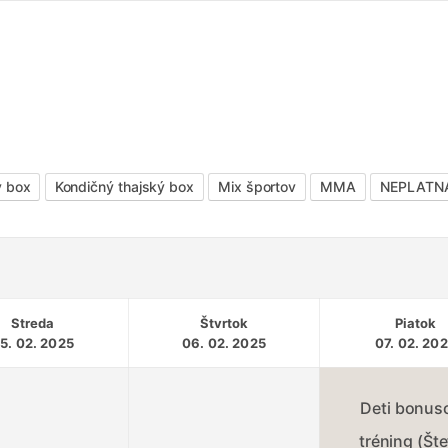
ý box
Kondičný thajský box
Mix športov
MMA
NEPLATNÁ 
Streda
Štvrtok
Piatok
5. 02. 2025
06. 02. 2025
07. 02. 20
Deti bonus
tréning (Št